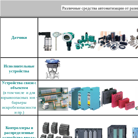
Различные средства автоматизации от ра
Датчики
Исполнительные
устройства
Устройства связи с
объектом
(в том числе и для
взрывоопасных зон -
барьеры
искробезопасности
и пр.)
Контроллеры и
распределенные
устройства ввода-