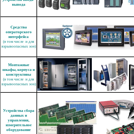
вывода
Средства
операторского
интерфейса
(в том числе и для
взрывоопасных зон)
Монтажные
шкафы, корпуса и
конструктивы
(в том числе и для
взрывоопасных зон)
Устройства сбора
данных и
управления,
измерительное
оборудование