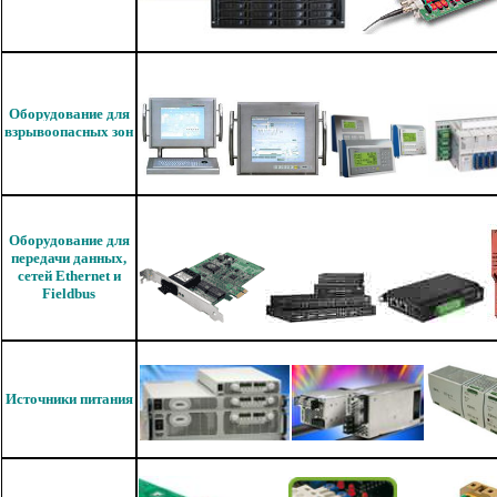
Оборудование для
взрывоопасных зон
Оборудование для
передачи данных,
сетей Ethernet и
Fieldbus
Источники питания